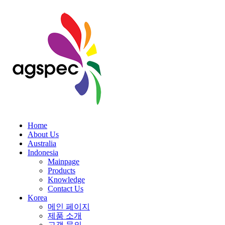
Home
About Us
Australia
Indonesia
Mainpage
Products
Knowledge
Contact Us
Korea
메인 페이지
제품 소개
고객 문의