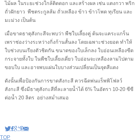
ไม้ผล ในระยะช่วงใกล้ติดดอก และสร้างผล เช่น แตงกวา พริก
ถั่วฝักยาว พืชตระกูลส้ม ถั่วเหลือง ข้าว ข้าวโพด ทุเรียน และ
มะม่วง เป็นต้น
เมื่อขาดธาตุสังกะสีจะพบว่า พืชใบเลี้ยงคู่ ต้นจะแคระแกร็น
เพราช่องว่างระหว่างกิ่งก้านสั้นลง โดยเฉพาะช่วงยอด ทำให้
ใบช่วงบนเรียงตัวชิดกัน ขนาดของใบเล็กลง ใบอ่อนเหลืองซีด
กระจายทั้งใบ ในพืชใบเลี้ยงเดี่ยว ใบอ่อนจะเหลืองลามไปตาม
ขอบใบ และอาจพบแผ่นใบบางส่วนเปลี่ยนเป็นจุดสีแดง
ดังนั้นเพื่อป้องกันการขาดสังกะสี ควรฉีดพ่นแร็พพิโฟลว์
สังกะสี ซึ่งมีธาตุสังกะสีที่ละลายน้ำได้ 6% ในอัตรา 10-20 ซีซี
ต่อน้ำ 20 ลิตร อย่างสม่ำเสมอ
TOP