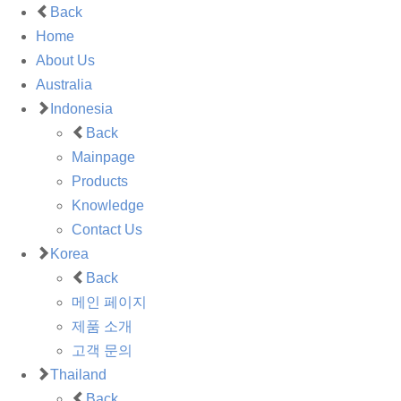
Back
Home
About Us
Australia
Indonesia
Back
Mainpage
Products
Knowledge
Contact Us
Korea
Back
메인 페이지
제품 소개
고객 문의
Thailand
Back